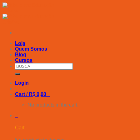
Skip
to
content
Loja
Quem Somos
Blog
Cursos
Search
for:
Login
Cart /
R$
0,00
0
No products in the cart.
0
Cart