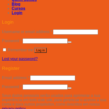
Blog
Cursos
Login
Login
Username or email address
*
Password
*
Remember me
Log in
Lost your password?
Register
Email address
*
Password
*
Seus dados pessoais serão usados para aprimorar a sua
experiência em todo este site, para gerenciar o acesso a sua
conta e para outros propósitos, como descritos em nossa
privacy policy
.