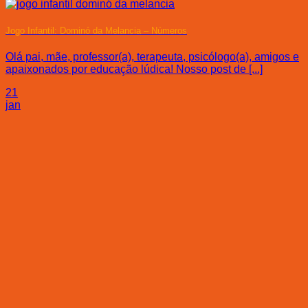
Jogo Infantil: Dominó da Melancia – Números
Olá pai, mãe, professor(a), terapeuta, psicólogo(a), amigos e
apaixonados por educação lúdica! Nosso post de [...]
21
jan