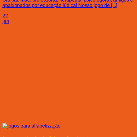
apaixonados por educação lúdica! Nosso jogo de [...]
22
jan