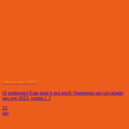
Volta às aulas 2023!
Oi professor! Este post é pra você: Queremos ser um aliado
seu em 2023, juntos [...]
22
jan