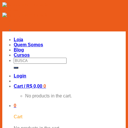
Skip
to
content
Loja
Quem Somos
Blog
Cursos
Search
for:
Login
Cart /
R$
0,00
0
No products in the cart.
0
Cart