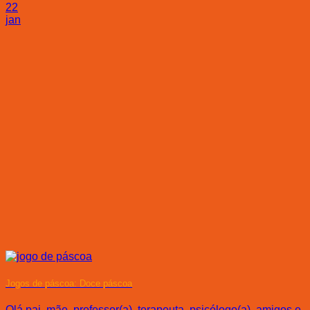
22
jan
Jogos de páscoa: Doce páscoa
Olá pai, mãe, professor(a), terapeuta, psicólogo(a), amigos e