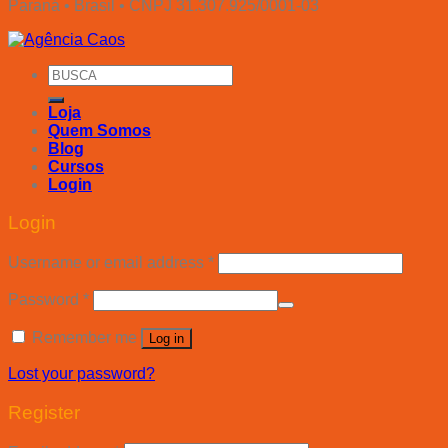
Paraná • Brasil • CNPJ 31.307.925/0001-03
Search
for:
Loja
Quem Somos
Blog
Cursos
Login
Login
Username or email address
*
Password
*
Remember me
Log in
Lost your password?
Register