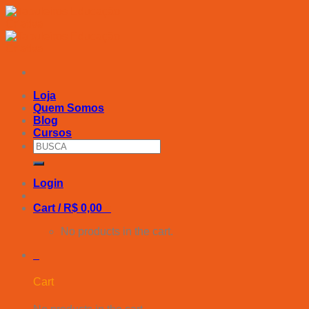
Skip
to
content
Loja
Quem Somos
Blog
Cursos
Search
for:
Login
Cart /
R$
0,00
0
No products in the cart.
0
Cart