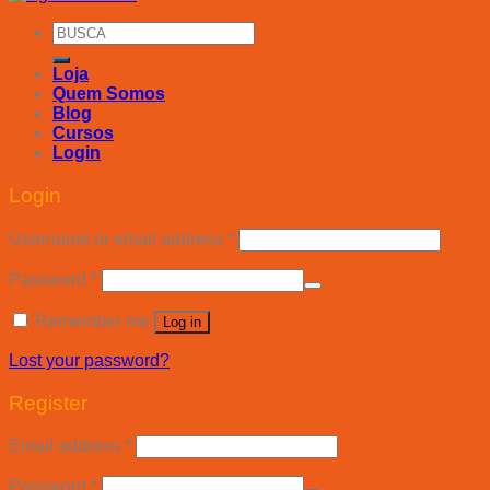
Search
for:
Loja
Quem Somos
Blog
Cursos
Login
Login
Username or email address
*
Password
*
Remember me
Log in
Lost your password?
Register
Email address
*
Password
*