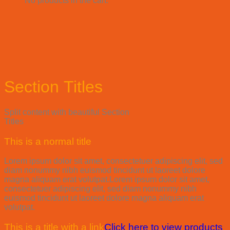
No products in the cart.
Section Titles
Split content with beautiful Section
Titles
This is a normal title
Lorem ipsum dolor sit amet, consectetuer adipiscing elit, sed
diam nonummy nibh euismod tincidunt ut laoreet dolore
magna aliquam erat volutpat.Lorem ipsum dolor sit amet,
consectetuer adipiscing elit, sed diam nonummy nibh
euismod tincidunt ut laoreet dolore magna aliquam erat
volutpat.
This is a title with a link
Click here to view products