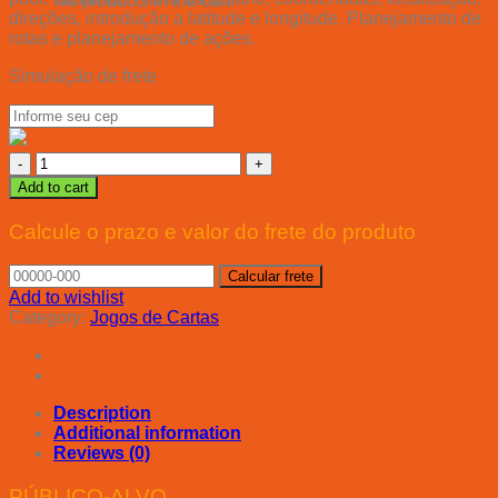
No products in the cart.
direções, introdução a latitude e longitude. Planejamento de
rotas e planejamento de ações.
Simulação de frete
Ilha
dos
Add to cart
Tesouros
quantity
Calcule o prazo e valor do frete do produto
Add to wishlist
Category:
Jogos de Cartas
Description
Additional information
Reviews (0)
PÚBLICO-ALVO