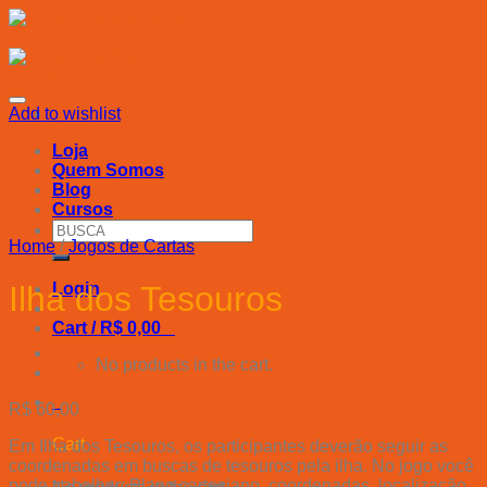
Skip
to
content
Add to wishlist
Loja
Quem Somos
Blog
Cursos
Search
Home
/
Jogos de Cartas
for:
Login
Ilha dos Tesouros
Cart /
R$
0,00
0
No products in the cart.
0
R$
60,00
Cart
Em Ilha dos Tesouros, os participantes deverão seguir as
coordenadas em buscas de tesouros pela ilha. No jogo você
pode trabalhar: Plano cartesiano, coordenadas, localização,