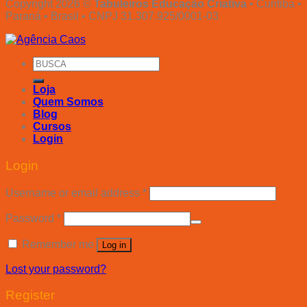
Copyright 2026 ©
Tabuleiros Educação Criativa
• Curitiba •
Paraná • Brasil • CNPJ 31.307.925/0001-03
Search
for:
Loja
Quem Somos
Blog
Cursos
Login
Login
Username or email address
*
Password
*
Remember me
Log in
Lost your password?
Register